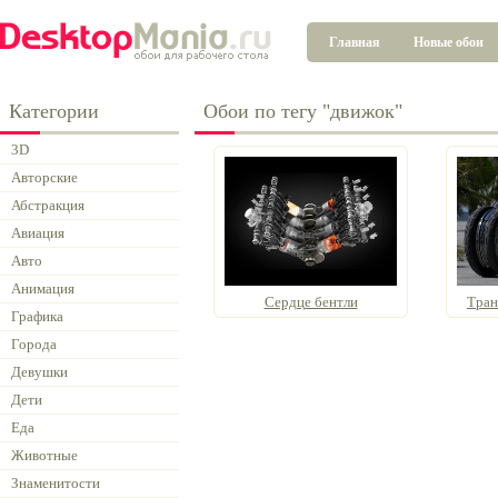
Главная
Новые обои
Категории
Обои по тегу "движок"
3D
Авторские
Абстракция
Авиация
Авто
Анимация
Сердце бентли
Тран
Графика
Города
Девушки
Дети
Еда
Животные
Знаменитости