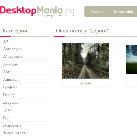
Главная
Новые обои
Категории
Обои по тегу "дорого"
3D
Авторские
Абстракция
Авиация
Авто
Анимация
Уныло
Графика
Города
Девушки
Дети
Еда
Животные
Знаменитости