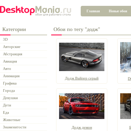
Главная
Новые обои
Категории
Обои по тегу "додж"
3D
Авторские
Абстракция
Авиация
Авто
Анимация
Додж Вайпер серый
D
Графика
Города
Девушки
Дети
Еда
Животные
Знаменитости
Додж демон