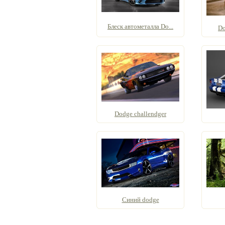
Блеск автометалла Do...
Do
Dodge challendger
Синий dodge