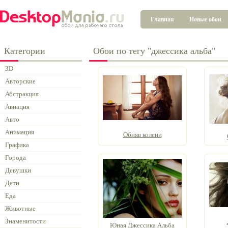
Главная
Новые обои
Категории
Обои по тегу "джессика альба"
3D
Авторские
Абстракция
Авиация
Авто
Анимация
Обняв колени
Графика
Города
Девушки
Дети
Еда
Животные
Знаменитости
Юная Джессика Альба