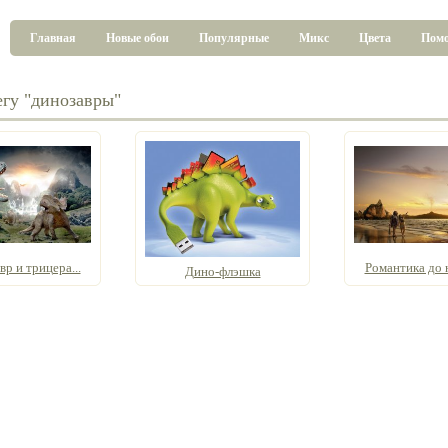
Главная
Новые обои
Популярные
Микс
Цвета
Пом
егу "динозавры"
р и трицера...
Романтика до н
Дино-флэшка