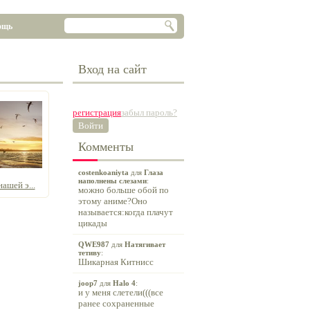
ощь
Вход на сайт
регистрация
забыл пароль?
Войти
Комменты
costenkoaniyta
для
Глаза
наполнены слезами
:
ашей э...
можно больше обой по
этому аниме?Оно
называется:когда плачут
цикады
QWE987
для
Натягивает
тетиву
:
Шикарная Китнисс
joop7
для
Halo 4
:
и у меня слетели(((все
ранее сохраненные