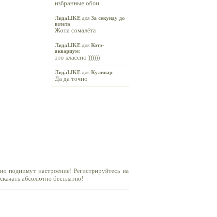
избранные обои
ЛидаLIKE
для
За секунду до
взлета
:
Жопа сомалёта
ЛидаLIKE
для
Котэ-
аквариум
:
это классно ))))))
ЛидаLIKE
для
Кулинар
:
Да да точно
но поднимут настроение! Регистрируйтесь на
 скачать абсолютно бесплатно!