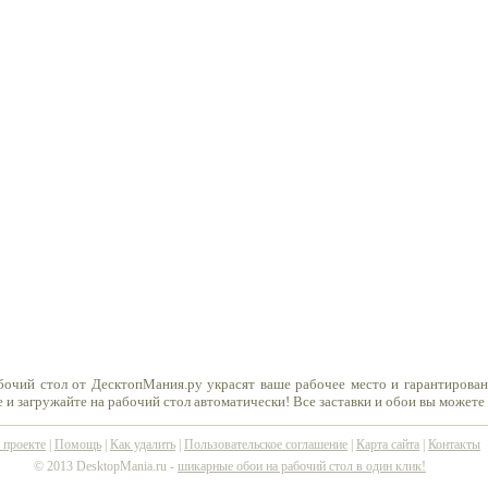
бочий стол от ДесктопМания.ру украсят ваше рабочее место и гарантирован
 и загружайте на рабочий стол автоматически! Все заставки и обои вы можете
 проекте
|
Помощь
|
Как удалить
|
Пользовательское соглашение
|
Карта сайта
|
Контакты
© 2013 DesktopMania.ru -
шикарные обои на рабочий стол в один клик!