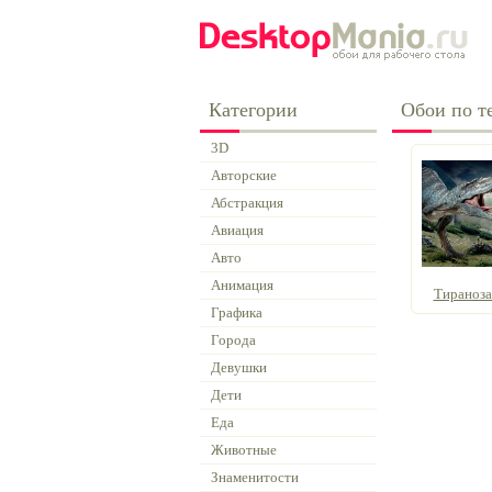
Категории
Обои по т
3D
Авторские
Абстракция
Авиация
Авто
Анимация
Тиранозав
Графика
Города
Девушки
Дети
Еда
Животные
Знаменитости