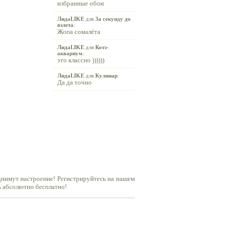
избранные обои
ЛидаLIKE
для
За секунду до
взлета
:
Жопа сомалёта
ЛидаLIKE
для
Котэ-
аквариум
:
это классно ))))))
ЛидаLIKE
для
Кулинар
:
Да да точно
днимут настроение! Регистрируйтесь на нашем
ь абсолютно бесплатно!