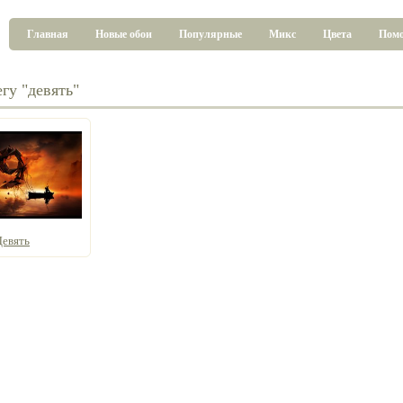
Главная
Новые обои
Популярные
Микс
Цвета
Пом
гу "девять"
Девять