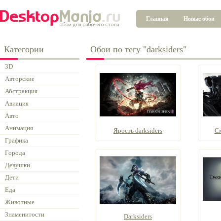
Главная
Новые обои
Категории
Обои по тегу "darksiders"
3D
Авторские
Абстракция
Авиация
Авто
Анимация
Ярость darksiders
См
Графика
Города
Девушки
Дети
Еда
Животные
Знаменитости
Darksiders