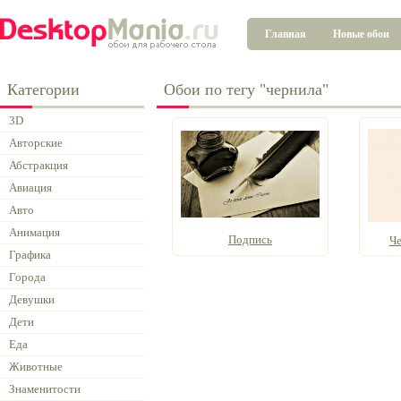
Главная
Новые обои
Категории
Обои по тегу "чернила"
3D
Авторские
Абстракция
Авиация
Авто
Анимация
Подпись
Че
Графика
Города
Девушки
Дети
Еда
Животные
Знаменитости