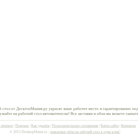
 стол от ДесктопМания.ру украсят ваше рабочее место и гарантированно по
ружайте на рабочий стол автоматически! Все заставки и обои вы можете скачат
 проекте
|
Помощь
|
Как удалить
|
Пользовательское соглашение
|
Карта сайта
|
Контакты
© 2013 DesktopMania.ru -
шикарные обои на рабочий стол в один клик!