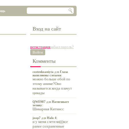
ощь
Вход на сайт
регистрация
забыл пароль?
Войти
Комменты
costenkoaniyta
для
Глаза
наполнены слезами
:
можно больше обой по
этому аниме?Оно
называется:когда плачут
цикады
QWE987
для
Натягивает
тетиву
:
Шикарная Китнисс
joop7
для
Halo 4
:
и у меня слетели(((все
ранее сохраненные