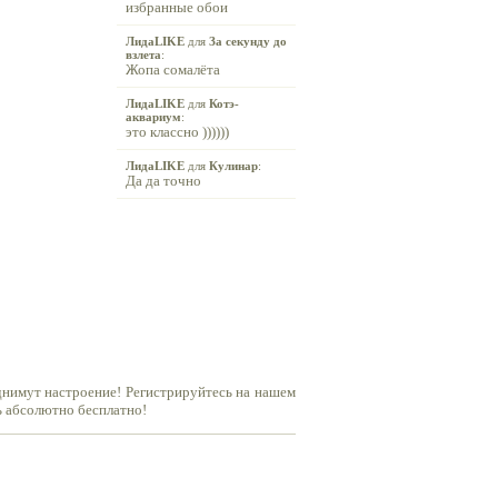
избранные обои
ЛидаLIKE
для
За секунду до
взлета
:
Жопа сомалёта
ЛидаLIKE
для
Котэ-
аквариум
:
это классно ))))))
ЛидаLIKE
для
Кулинар
:
Да да точно
днимут настроение! Регистрируйтесь на нашем
ь абсолютно бесплатно!