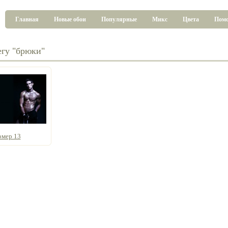
Главная
Новые обои
Популярные
Микс
Цвета
Пом
егу "брюки"
мер 13