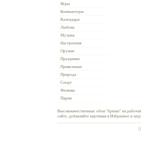
Игры
Компьютеры
Календари
Любовь
Музыка
Настроения
Оружие
Праздники
Прикольные
Природа
Спорт
Фильмы
Парни
Высококачественные обои "брюки" на рабочий
сайте, добавляйте картинки в Избранное и заг
О