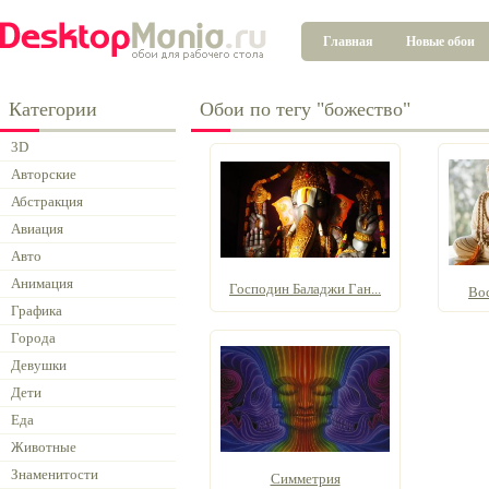
Главная
Новые обои
Категории
Обои по тегу "божество"
3D
Авторские
Абстракция
Авиация
Авто
Анимация
Господин Баладжи Ган...
Во
Графика
Города
Девушки
Дети
Еда
Животные
Знаменитости
Симметрия