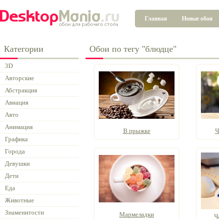
Главная
Новые обои
Категории
Обои по тегу "блюдце"
3D
Авторские
Абстракция
Авиация
Авто
Анимация
В прыжке
Ч
Графика
Города
Девушки
Дети
Еда
Животные
Знаменитости
Мармеладки
Ч