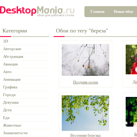
Главная
Новые обои
Категории
Обои по тегу "береза"
3D
Авторские
Абстракция
Авиация
Авто
Анимация
Де
Поздняя осень
Графика
Города
Девушки
Дети
Еда
Животные
Знаменитости
Б
Весенняя березка