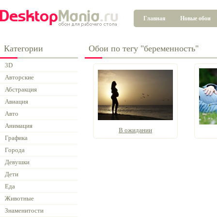
Главная
Новые обои
Категории
Обои по тегу "беременность"
3D
Авторские
Абстракция
Авиация
Авто
Анимация
В ожидании
Графика
Города
Девушки
Дети
Еда
Животные
Знаменитости