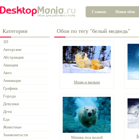
Главная
Новые обои
Категории
Обои по тегу "белый медведь"
3D
Авторские
Абстракция
Авиация
Авто
Анимация
Мама и малыш
Графика
Города
Девушки
Дети
Еда
Животные
Знаменитости
М
Мишка под водой