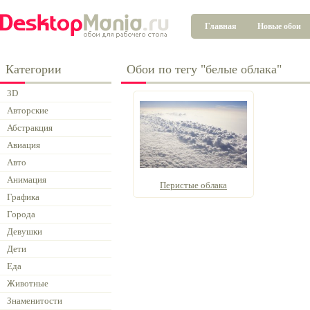
Главная
Новые обои
Категории
Обои по тегу "белые облака"
3D
Авторские
Абстракция
Авиация
Авто
Анимация
Перистые облака
Графика
Города
Девушки
Дети
Еда
Животные
Знаменитости