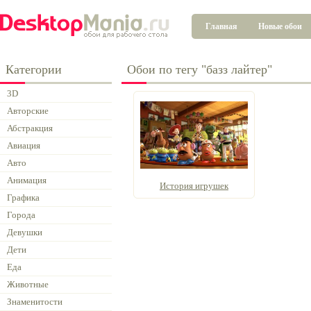
Главная
Новые обои
Категории
Обои по тегу "базз лайтер"
3D
Авторские
Абстракция
Авиация
Авто
Анимация
История игрушек
Графика
Города
Девушки
Дети
Еда
Животные
Знаменитости