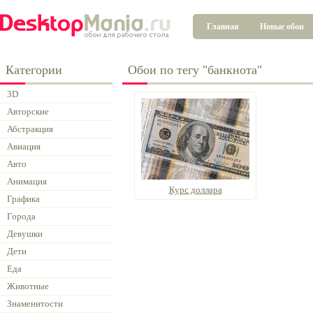
Главная
Новые обои
Категории
Обои по тегу "банкнота"
3D
Авторские
Абстракция
Авиация
Авто
Анимация
Курс доллара
Графика
Города
Девушки
Дети
Еда
Животные
Знаменитости