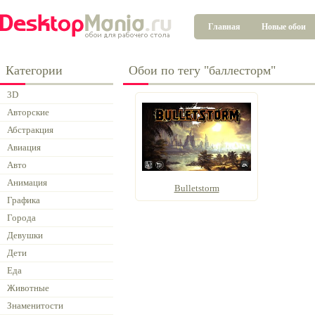
Главная
Новые обои
Категории
Обои по тегу "баллесторм"
3D
Авторские
Абстракция
Авиация
Авто
Анимация
Bulletstorm
Графика
Города
Девушки
Дети
Еда
Животные
Знаменитости