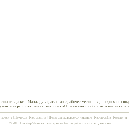
 стол от ДесктопМания.ру украсят ваше рабочее место и гарантированно по
ружайте на рабочий стол автоматически! Все заставки и обои вы можете скачат
 проекте
|
Помощь
|
Как удалить
|
Пользовательское соглашение
|
Карта сайта
|
Контакты
© 2013 DesktopMania.ru -
шикарные обои на рабочий стол в один клик!