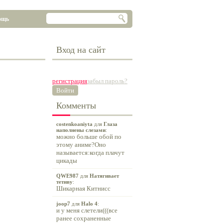
ощь
Вход на сайт
регистрация
забыл пароль?
Войти
Комменты
costenkoaniyta
для
Глаза
наполнены слезами
:
можно больше обой по
этому аниме?Оно
называется:когда плачут
цикады
QWE987
для
Натягивает
тетиву
:
Шикарная Китнисс
joop7
для
Halo 4
:
и у меня слетели(((все
ранее сохраненные