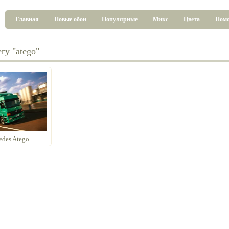
Главная
Новые обои
Популярные
Микс
Цвета
Пом
гу "atego"
edes Atego