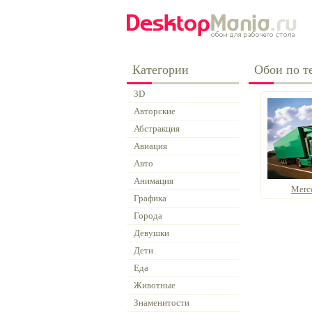
Категории
Обои по те
3D
Авторские
Абстракция
Авиация
Авто
Анимация
Merc
Графика
Города
Девушки
Дети
Еда
Животные
Знаменитости