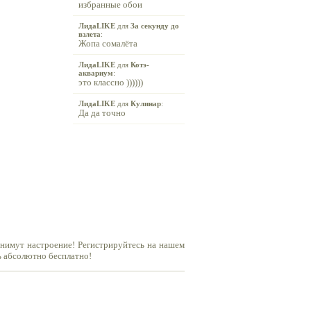
избранные обои
ЛидаLIKE
для
За секунду до
взлета
:
Жопа сомалёта
ЛидаLIKE
для
Котэ-
аквариум
:
это классно ))))))
ЛидаLIKE
для
Кулинар
:
Да да точно
днимут настроение! Регистрируйтесь на нашем
ь абсолютно бесплатно!