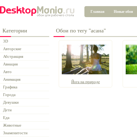
Главная
Новые обои
Категории
Обои по тегу "асана"
3D
Авторские
Абстракция
Авиация
Авто
Анимация
Йога на природе
Графика
Города
Девушки
Дети
Еда
Животные
Знаменитости