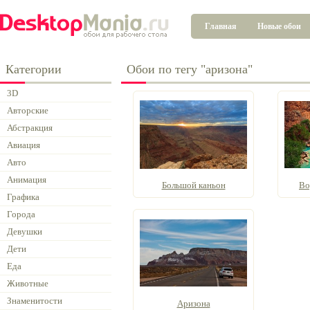
Главная
Новые обои
Категории
Обои по тегу "аризона"
3D
Авторские
Абстракция
Авиация
Авто
Анимация
Большой каньон
Во
Графика
Города
Девушки
Дети
Еда
Животные
Знаменитости
Аризона