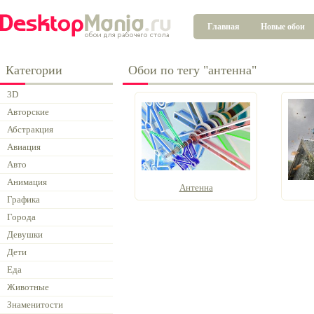
Главная
Новые обои
Категории
Обои по тегу "антенна"
3D
Авторские
Абстракция
Авиация
Авто
Анимация
Антенна
Графика
Города
Девушки
Дети
Еда
Животные
Знаменитости