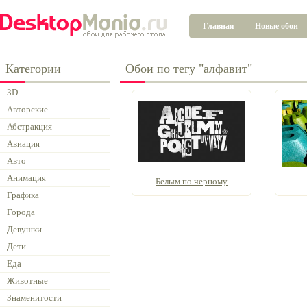
Главная
Новые обои
Категории
Обои по тегу "алфавит"
3D
Авторские
Абстракция
Авиация
Авто
Анимация
Белым по черному
Графика
Города
Девушки
Дети
Еда
Животные
Знаменитости