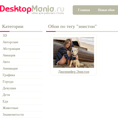
Главная
Новые обои
Категории
Обои по тегу "энистон"
3D
Авторские
Абстракция
Авиация
Авто
Анимация
Дженнифер Энистон
Графика
Города
Девушки
Дети
Еда
Животные
Знаменитости