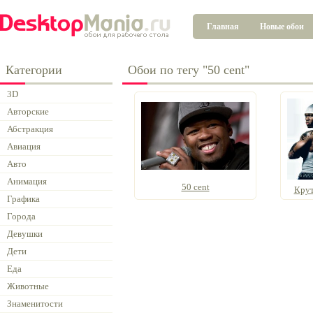
Главная
Новые обои
Категории
Обои по тегу "50 cent"
3D
Авторские
Абстракция
Авиация
Авто
Анимация
50 cent
Крут
Графика
Города
Девушки
Дети
Еда
Животные
Знаменитости