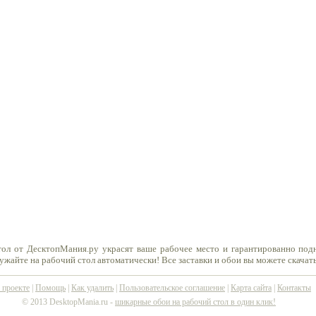
тол от ДесктопМания.ру украсят ваше рабочее место и гарантированно под
ружайте на рабочий стол автоматически! Все заставки и обои вы можете скачат
 проекте
|
Помощь
|
Как удалить
|
Пользовательское соглашение
|
Карта сайта
|
Контакты
© 2013 DesktopMania.ru -
шикарные обои на рабочий стол в один клик!