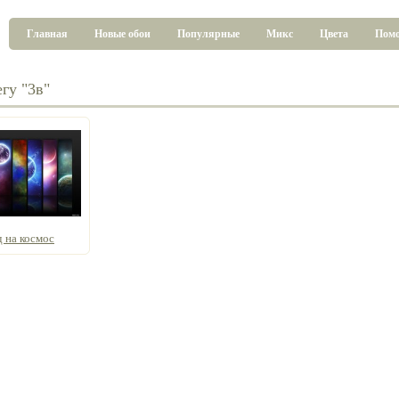
Главная
Новые обои
Популярные
Микс
Цвета
Пом
гу "3в"
д на космос