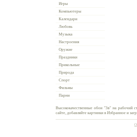
Игры
Компьютеры
Календари
Любовь
Музыка
Настроения
Оружие
Праздники
Прикольные
Природа
Спорт
Фильмы
Парни
Высококачественные обои "3в" на рабочий с
сайте, добавляйте картинки в Избранное и заг
О