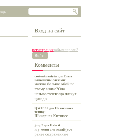
ощь
Вход на сайт
регистрация
забыл пароль?
Войти
Комменты
costenkoaniyta
для
Глаза
наполнены слезами
:
можно больше обой по
этому аниме?Оно
называется:когда плачут
цикады
QWE987
для
Натягивает
тетиву
:
Шикарная Китнисс
joop7
для
Halo 4
:
и у меня слетели(((все
ранее сохраненные