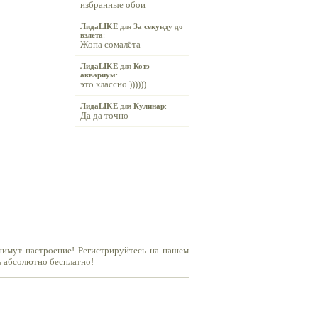
избранные обои
ЛидаLIKE
для
За секунду до
взлета
:
Жопа сомалёта
ЛидаLIKE
для
Котэ-
аквариум
:
это классно ))))))
ЛидаLIKE
для
Кулинар
:
Да да точно
нимут настроение! Регистрируйтесь на нашем
ь абсолютно бесплатно!