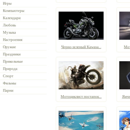
Игры
Компьютеры
Календари
Любовь
Музыка
Настроения
Оружие
Черно-зеленый Kawasa...
Мот
Праздники
Прикольные
Природа
Спорт
Фильмы
Парни
Мотоциклист постапок...
Яичн