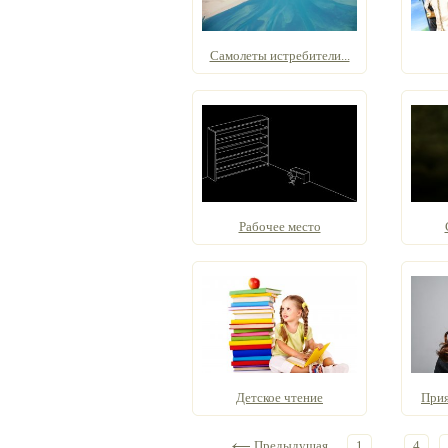
Самолеты истребители...
Рабочее место
Детское чтение
Прия
Предыдущая
1
...
4