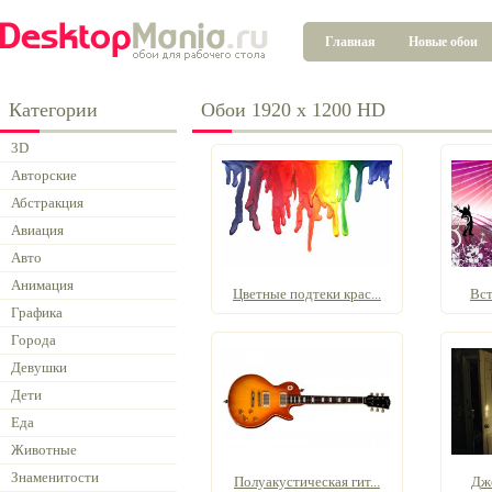
Главная
Новые обои
Категории
Обои 1920 x 1200 HD
3D
Авторские
Абстракция
Авиация
Авто
Анимация
Цветные подтеки крас...
Вс
Графика
Города
Девушки
Дети
Еда
Животные
Знаменитости
Полуакустическая гит...
Джо