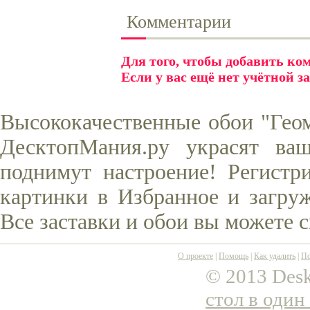
Комментарии
Для того, чтобы добавить к
Если у вас ещё нет учётной з
Высококачественные обои "Геом
ДесктопМания.ру украсят ва
поднимут настроение! Регистр
картинки в Избранное и загруж
Все заставки и обои вы можете 
О проекте
|
Помощь
|
Как удалить
|
По
© 2013 Desk
стол в один