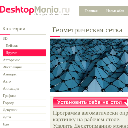
Главная
Новые обои
Категории
Геометрическая сетка
3D
Пейзаж
Другие
Авторские
Абстракция
Авиация
Авто
Анимация
Графика
Города
Девушки
Программа автоматически опр
Дети
картинку на рабочем столе.
Еда
Удалить Десктопманию можно 