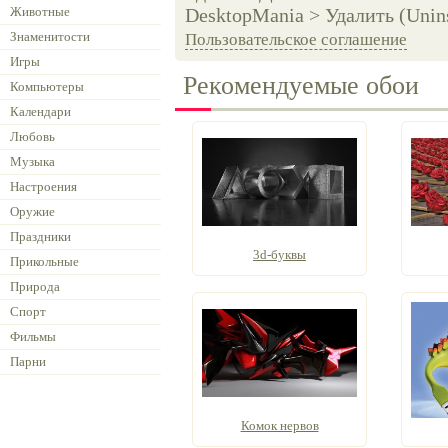
Животные
DesktopMania > Удалить (Unins
Знаменитости
Пользовательское соглашение
Игры
Рекомендуемые обои
Компьютеры
Календари
Любовь
Музыка
Настроения
Оружие
Праздники
3d-буквы
Прикольные
Природа
Спорт
Фильмы
Парни
Комок нервов