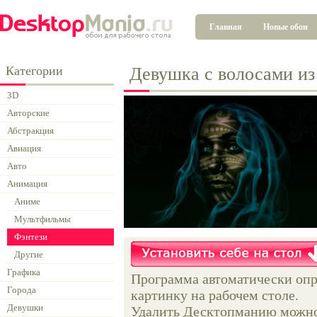
Главная
Новые обои
Категории
Девушка с волосами из
3D
Авторские
Абстракция
Авиация
Авто
Анимация
Аниме
Мультфильмы
Фэнтези
Другие
Графика
Программа автоматически опр
Города
картинку на рабочем столе.
Девушки
Удалить Десктопманию можно 