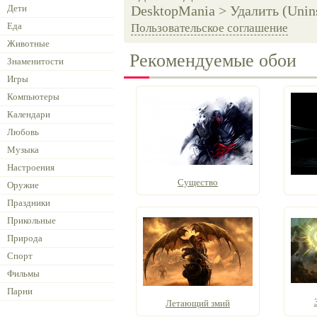
Дети
DesktopMania > Удалить (Unins
Еда
Пользовательское соглашение
Животные
Рекомендуемые обои
Знаменитости
Игры
Компьютеры
Календари
Любовь
Музыка
Настроения
Существо
Оружие
Праздники
Прикольные
Природа
Спорт
Фильмы
Парни
Летающий змий