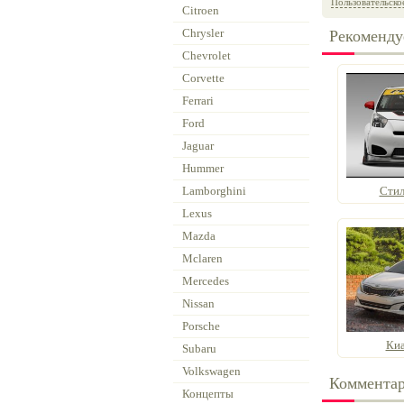
Пользовательско
Citroen
Chrysler
Рекоменду
Chevrolet
Corvette
Ferrari
Ford
Jaguar
Hummer
Lamborghini
Стил
Lexus
Mazda
Mclaren
Mercedes
Nissan
Porsche
Киа
Subaru
Volkswagen
Коммента
Концепты