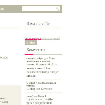
ощь
Вход на сайт
регистрация
забыл пароль?
Войти
Комменты
астра
,
costenkoaniyta
для
Глаза
наполнены слезами
:
можно больше обой по
этому аниме?Оно
называется:когда плачут
цикады
QWE987
для
Натягивает
тетиву
:
Шикарная Китнисс
joop7
для
Halo 4
:
оле.
и у меня слетели(((все
tall).
ранее сохраненные