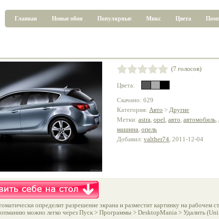
Главная
Новые обои
Популярные
Микс
Цвета
Пом
(7 голосов)
Цвета:
Скачано: 629
Категория:
Авто
>
Другие
Метки:
astra
,
opel
,
авто
,
автомобиль
,
машина
,
опель
Добавил:
valther74
, 2011-12-04
оматически определит разрешение экрана и разместит картинку на рабочем ст
опманию можно легко через Пуск > Программы > DesktopMania > Удалить (Unins