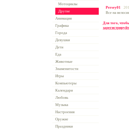
Мотоциклы
Persey01
201
Другие
Все на велоси
Анимация
Для того, что
Графика
зарегистрируйт
Города
Девушки
Дети
Еда
Животные
Знаменитости
Игры
Компьютеры
Календари
Любовь
Музыка
Настроения
Оружие
Праздники