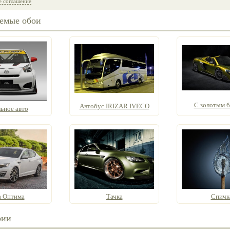
е соглашение
емые обои
С золотым б
Автобус IRIZAR IVECO
ьное авто
 Оптима
Тачка
Спичк
рии