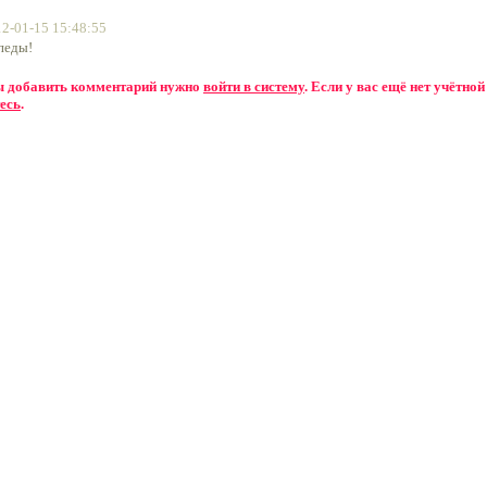
2-01-15 15:48:55
педы!
бы добавить комментарий нужно
войти в систему
. Если у вас ещё нет учётной
есь
.