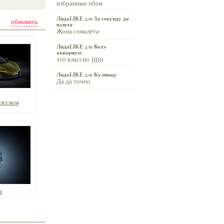
избранные обои
ЛидаLIKE
для
За секунду до
обновить
взлета
:
Жопа сомалёта
ЛидаLIKE
для
Котэ-
аквариум
:
это классно ))))))
ЛидаLIKE
для
Кулинар
:
Да да точно
леском
а