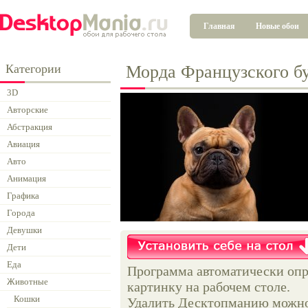
Главная
Новые обои
Категории
Морда Французского б
3D
Авторские
Абстракция
Авиация
Авто
Анимация
Графика
Города
Девушки
Дети
Еда
Программа автоматически опр
Животные
картинку на рабочем столе.
Кошки
Удалить Десктопманию можно 