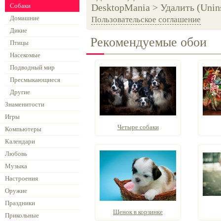
Собаки
DesktopMania > Удалить (Unins
Домашние
Пользовательское соглашение
Дикие
Рекомендуемые обои
Птицы
Насекомые
Подводный мир
Пресмыкающиеся
Другие
Знаменитости
Игры
Четыре собаки
Компьютеры
Календари
Любовь
Музыка
Настроения
Оружие
Праздники
Щенок в корзинке
Прикольные