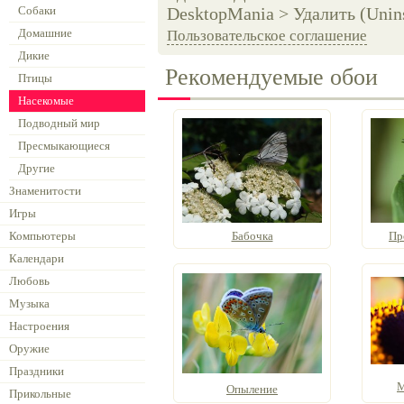
Собаки
DesktopMania > Удалить (Unins
Домашние
Пользовательское соглашение
Дикие
Рекомендуемые обои
Птицы
Насекомые
Подводный мир
Пресмыкающиеся
Другие
Знаменитости
Игры
Компьютеры
Бабочка
Пр
Календари
Любовь
Музыка
Настроения
Оружие
Праздники
М
Опыление
Прикольные