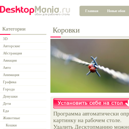
Главная
Новые обои
Категории
Коровки
3D
Авторские
Абстракция
Авиация
Авто
Анимация
Графика
Города
Девушки
Дети
Еда
Программа автоматически опр
Животные
картинку на рабочем столе.
Кошки
Удалить Десктопманию можно 