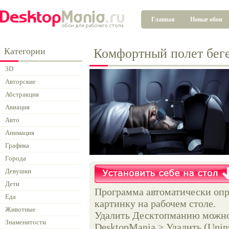
Главная
Новые обои
Категории
Комфортный полет бег
3D
Авторские
Абстракция
Авиация
Авто
Анимация
Графика
Города
Девушки
Дети
Программа автоматически опр
Еда
картинку на рабочем столе.
Животные
Удалить Десктопманию можно 
Знаменитости
DesktopMania > Удалить (Unins