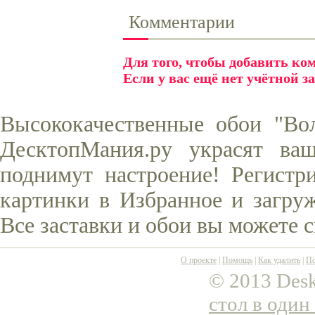
Комментарии
Для того, чтобы добавить к
Если у вас ещё нет учётной з
Высококачественные обои "Во
ДесктопМания.ру украсят ва
поднимут настроение! Регистр
картинки в Избранное и загруж
Все заставки и обои вы можете 
О проекте
|
Помощь
|
Как удалить
|
По
© 2013 Desk
стол в один