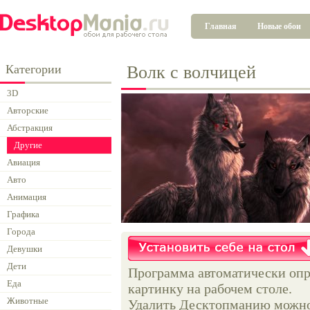
Главная
Новые обои
Категории
Волк с волчицей
3D
Авторские
Абстракция
Другие
Авиация
Авто
Анимация
Графика
Города
Девушки
Дети
Программа автоматически опр
Еда
картинку на рабочем столе.
Животные
Удалить Десктопманию можно 