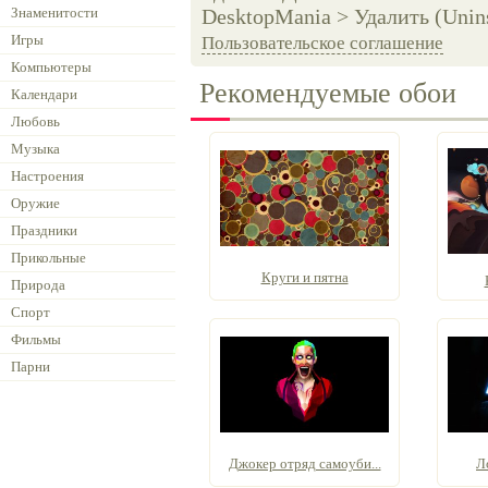
Знаменитости
DesktopMania > Удалить (Unins
Игры
Пользовательское соглашение
Компьютеры
Рекомендуемые обои
Календари
Любовь
Музыка
Настроения
Оружие
Праздники
Прикольные
Круги и пятна
Природа
Спорт
Фильмы
Парни
Джокер отряд самоуби...
Л