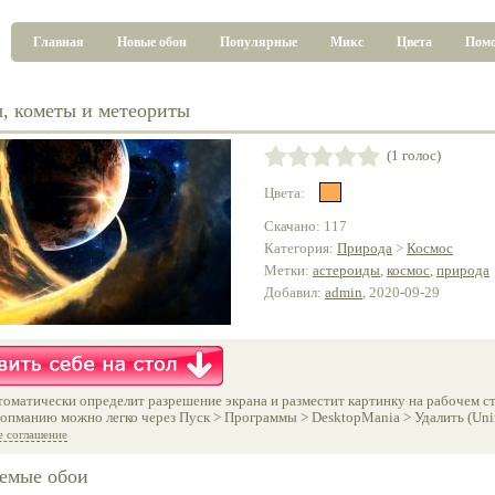
Главная
Новые обои
Популярные
Микс
Цвета
Пом
, кометы и метеориты
(1 голос)
Цвета:
Скачано: 117
Категория:
Природа
>
Космос
Метки:
астероиды
,
космос
,
природа
Добавил:
admin
, 2020-09-29
оматически определит разрешение экрана и разместит картинку на рабочем ст
опманию можно легко через Пуск > Программы > DesktopMania > Удалить (Unins
е соглашение
емые обои