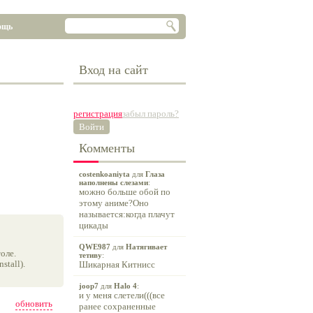
ощь
Вход на сайт
регистрация
забыл пароль?
Войти
Комменты
costenkoaniyta
для
Глаза
наполнены слезами
:
можно больше обой по
этому аниме?Оно
называется:когда плачут
цикады
QWE987
для
Натягивает
оле.
тетиву
:
tall).
Шикарная Китнисс
joop7
для
Halo 4
:
и у меня слетели(((все
обновить
ранее сохраненные