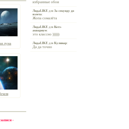
избранные обои
ЛидаLIKE
для
За секунду до
взлета
:
Жопа сомалёта
ЛидаLIKE
для
Котэ-
аквариум
:
это классно ))))))
ая луна
ЛидаLIKE
для
Кулинар
:
Да да точно
Земля
 записи -