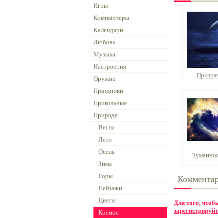
Игры
Компьютеры
Календари
Любовь
Музыка
Настроения
Призра
Оружие
Праздники
Прикольные
Природа
Весна
Лето
Осень
Туманност
Зима
Горы
Коммента
Пейзажи
Цветы
Для того, что
зарегистрируйт
Космос