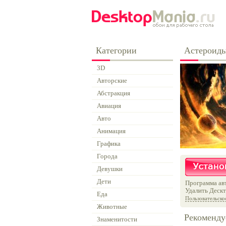
Категории
Астероиды
3D
Авторские
Абстракция
Авиация
Авто
Анимация
Графика
Города
Девушки
Дети
Программа авт
Удалить Дескт
Еда
Пользовательско
Животные
Рекоменду
Знаменитости