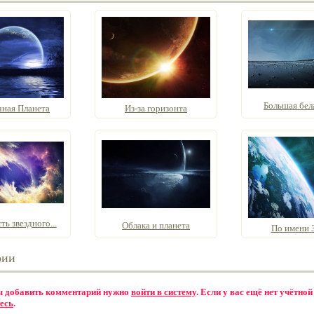
Большая бел
чная Планета
Из-за горизонта
ь звездного...
Облака и планета
По имени 
рии
бы добавить комментарий нужно
войти в систему
. Если у вас ещё нет учётной
есь
.