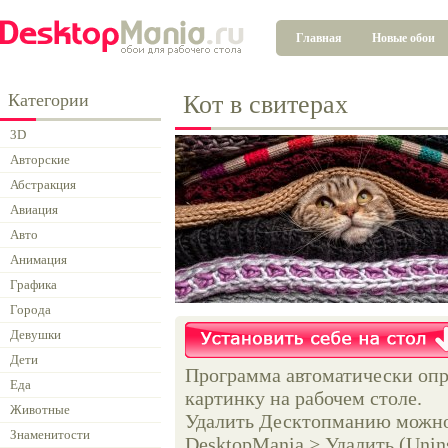
Главная
Новые обои
Категории
Кот в свитерах
3D
Авторские
Абстракция
Авиация
Авто
Анимация
Графика
Города
Девушки
Дети
Программа автоматически опр
Еда
картинку на рабочем столе.
Животные
Удалить Десктопманию можно 
Знаменитости
DesktopMania > Удалить (Unins