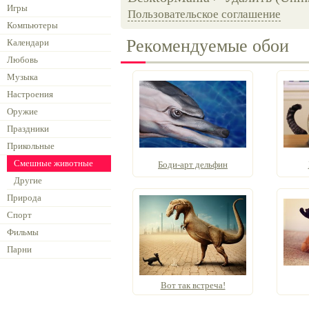
Игры
Пользовательское соглашение
Компьютеры
Рекомендуемые обои
Календари
Любовь
Музыка
Настроения
Оружие
Праздники
Прикольные
Смешные животные
Боди-арт дельфин
Другие
Природа
Спорт
Фильмы
Парни
Вот так встреча!