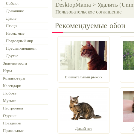
Собаки
DesktopMania > Удалить (Unins
Домашние
Пользовательское соглашение
Дикие
Рекомендуемые обои
Птицы
Насекомые
Подводный мир
Пресмыкающиеся
Другие
Знаменитости
Игры
Внимательный рыжик
Компьютеры
Календари
Любовь
Музыка
Настроения
Оружие
Праздники
Дикий кот
Прикольные