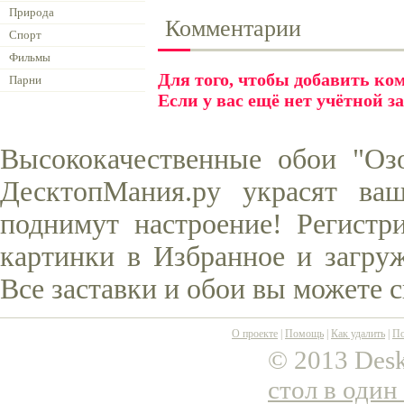
Природа
Комментарии
Спорт
Фильмы
Для того, чтобы добавить к
Парни
Если у вас ещё нет учётной з
Высококачественные обои "Оз
ДесктопМания.ру украсят ва
поднимут настроение! Регистр
картинки в Избранное и загруж
Все заставки и обои вы можете 
О проекте
|
Помощь
|
Как удалить
|
По
© 2013 Desk
стол в один