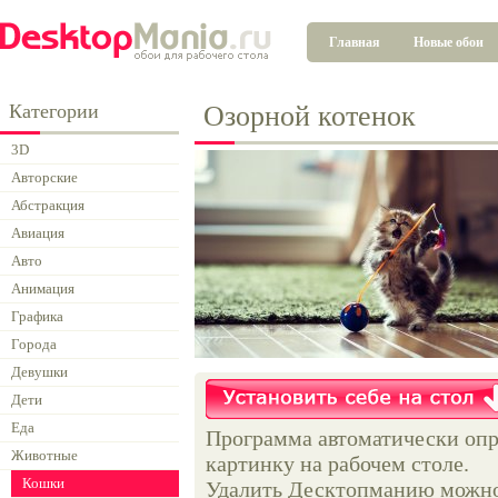
Главная
Новые обои
Категории
Озорной котенок
3D
Авторские
Абстракция
Авиация
Авто
Анимация
Графика
Города
Девушки
Дети
Еда
Программа автоматически опр
Животные
картинку на рабочем столе.
Кошки
Удалить Десктопманию можно 