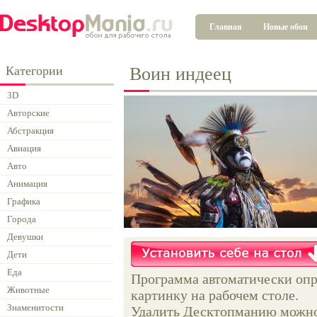
Главная
Новые обои
Категории
Воин индеец
3D
Авторские
Абстракция
Авиация
Авто
Анимация
Графика
Города
Девушки
Дети
Еда
Программа автоматически опр
Животные
картинку на рабочем столе.
Знаменитости
Удалить Десктопманию можно 