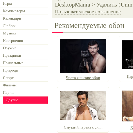
Игры
DesktopMania > Удалить (Unins
Компьютеры
Пользовательское соглашение
Календари
Рекомендуемые обои
Любовь
Музыка
Настроения
Оружие
Праздники
Прикольные
Природа
Пар
Спорт
Чисто женские обои
Фильмы
Парни
Другие
Смуглый парень с сиг...
Х