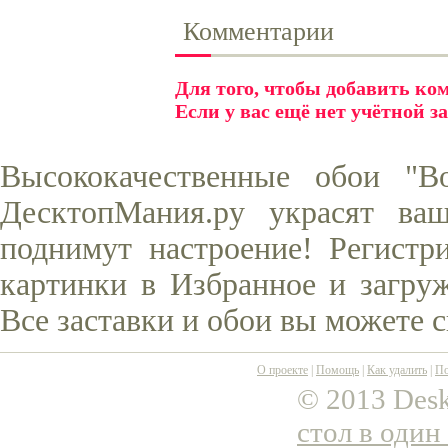
Комментарии
Для того, чтобы добавить к
Если у вас ещё нет учётной з
Высококачественные обои "В
ДесктопМания.ру украсят ва
поднимут настроение! Регистр
картинки в Избранное и загруж
Все заставки и обои вы можете 
О проекте
|
Помощь
|
Как удалить
|
По
© 2013 Desk
стол в один