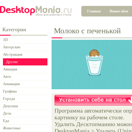
Главная
Новые обои
Категории
Молоко с печенькой
3D
Авторские
Абстракция
Другие
Авиация
Авто
Анимация
Графика
Города
Девушки
Программа автоматически опр
Дети
картинку на рабочем столе.
Еда
Удалить Десктопманию можно 
Животные
DesktopMania > Удалить (Unins