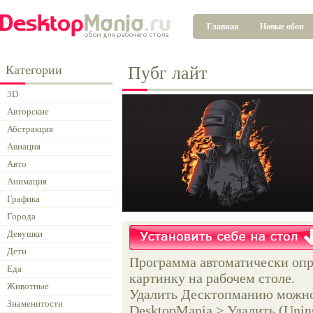
Главная
Новые обои
Категории
Пубг лайт
3D
Авторские
Абстракция
Авиация
Авто
Анимация
Графика
Города
Девушки
Дети
Программа автоматически опр
Еда
картинку на рабочем столе.
Животные
Удалить Десктопманию можно 
Знаменитости
DesktopMania > Удалить (Unins