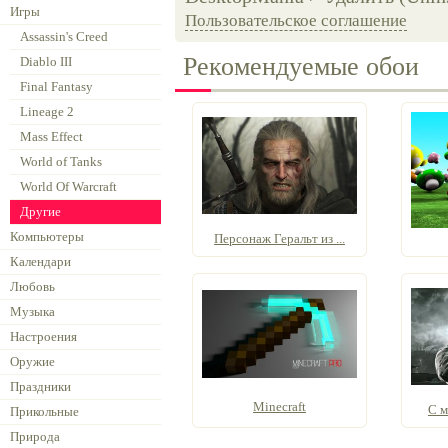
Игры
Пользовательское соглашение
Assassin's Creed
Рекомендуемые обои
Diablo III
Final Fantasy
Lineage 2
Mass Effect
World of Tanks
World Of Warcraft
Другие
Компьютеры
Персонаж Геральт из ...
Календари
Любовь
Музыка
Настроения
Оружие
Праздники
Minecraft
С м
Прикольные
Природа