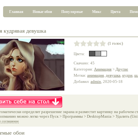
Главная
Новые обои
Популярные
Микс
Цвета
Пом
я кудрявая девушка
(1 голос)
Цвета:
Скачано: 45
Категория:
Анимация
>
Другие
Метки:
анимация
,
девушка
,
кудри
,
ш
Добавил:
admin
, 2020-05-18
оматически определит разрешение экрана и разместит картинку на рабочем ст
опманию можно легко через Пуск > Программы > DesktopMania > Удалить (Unins
е соглашение
емые обои