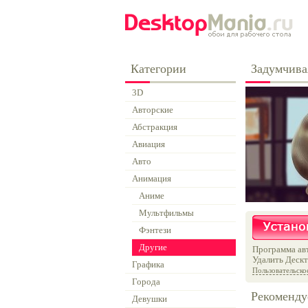
Категории
Задумчива
3D
Авторские
Абстракция
Авиация
Авто
Анимация
Аниме
Мультфильмы
Фэнтези
Другие
Программа авт
Удалить Дескт
Графика
Пользовательско
Города
Рекоменду
Девушки