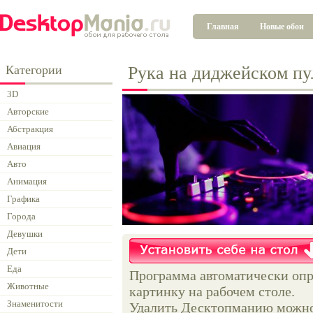
Главная
Новые обои
Категории
Рука на диджейском пу
3D
Авторские
Абстракция
Авиация
Авто
Анимация
Графика
Города
Девушки
Дети
Еда
Программа автоматически опр
Животные
картинку на рабочем столе.
Знаменитости
Удалить Десктопманию можно 