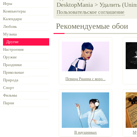
Игры
DesktopMania > Удалить (Unins
Компьютеры
Пользовательское соглашение
Календари
Рекомендуемые обои
Любовь
Музыка
Другие
Настроения
Оружие
Праздники
Прикольные
Певица Рианна с коро...
Природа
Спорт
Фильмы
Парни
В наушниках
Му