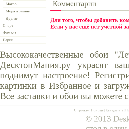
Комментарии
Макро
Моря и океаны
Другие
Для того, чтобы добавить к
Спорт
Если у вас ещё нет учётной з
Фильмы
Парни
Высококачественные обои "Л
ДесктопМания.ру украсят ва
поднимут настроение! Регистр
картинки в Избранное и загруж
Все заставки и обои вы можете 
О проекте
|
Помощь
|
Как удалить
|
По
© 2013 Desk
стол в один