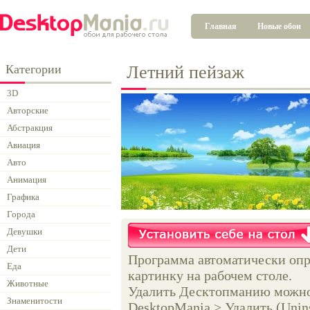
Главная
Новые обои
Категории
Летний пейзаж
3D
Авторские
Абстракция
Авиация
Авто
Анимация
Графика
Города
Девушки
Дети
Программа автоматически опр
Еда
картинку на рабочем столе.
Животные
Удалить Десктопманию можно 
Знаменитости
DesktopMania > Удалить (Unins