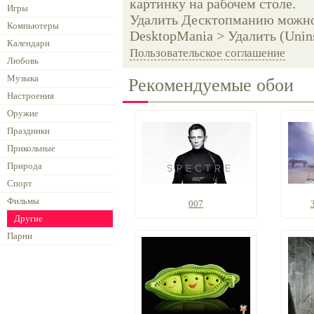
картинку на рабочем столе.
Игры
Удалить Десктопманию можно 
Компьютеры
DesktopMania > Удалить (Unins
Календари
Пользовательское соглашение
Любовь
Музыка
Рекомендуемые обои
Настроения
Оружие
Праздники
Прикольные
Природа
Спорт
Фильмы
007
Другие
Парни