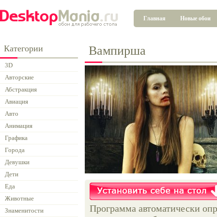
Главная
Новые обои
Категории
Вампирша
3D
Авторские
Абстракция
Авиация
Авто
Анимация
Графика
Города
Девушки
Дети
Еда
Животные
Программа автоматически опр
Знаменитости