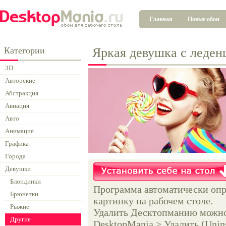
Главная
Новые обои
Категории
Яркая девушка с леден
3D
Авторские
Абстракция
Авиация
Авто
Анимация
Графика
Города
Девушки
Блондинки
Программа автоматически опр
Брюнетки
картинку на рабочем столе.
Рыжие
Удалить Десктопманию можно 
Другие
DesktopMania > Удалить (Unins