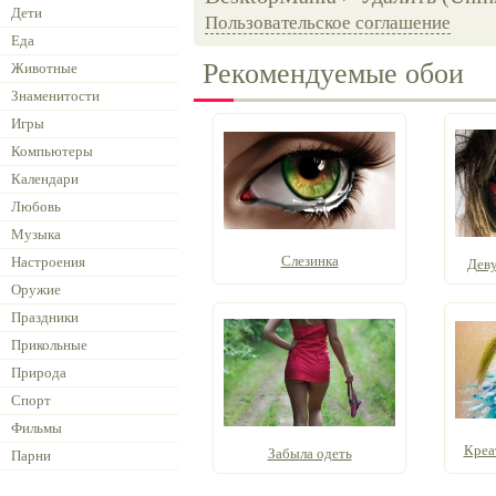
Дети
Пользовательское соглашение
Еда
Рекомендуемые обои
Животные
Знаменитости
Игры
Компьютеры
Календари
Любовь
Музыка
Слезинка
Настроения
Деву
Оружие
Праздники
Прикольные
Природа
Спорт
Фильмы
Креа
Забыла одеть
Парни