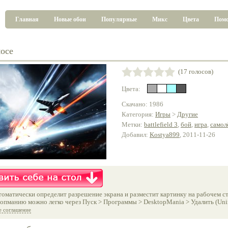
Главная
Новые обои
Популярные
Микс
Цвета
Пом
мосе
(17 голосов)
Цвета:
Скачано: 1986
Категория:
Игры
>
Другие
Метки:
battlefield 3
,
бой
,
игра
,
самол
Добавил:
Kostya899
, 2011-11-26
оматически определит разрешение экрана и разместит картинку на рабочем ст
опманию можно легко через Пуск > Программы > DesktopMania > Удалить (Unins
е соглашение