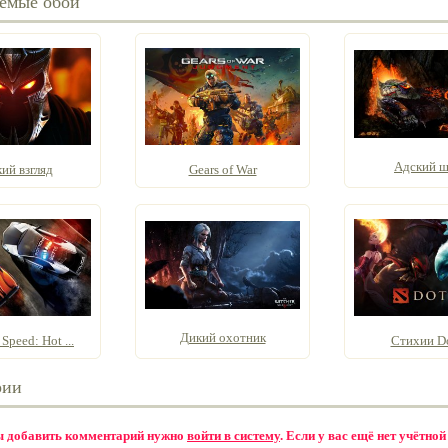
емые обои
Адский 
ий взгляд
Gears of War
Дикий охотник
 Speed: Hot ...
Стихии Do
рии
бы добавить комментарий нужно
войти в систему
. Если у вас ещё нет учётной