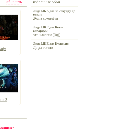
обновить
избранные обои
ЛидаLIKE
для
За секунду до
взлета
:
Жопа сомалёта
ЛидаLIKE
для
Котэ-
аквариум
:
это классно ))))))
ЛидаLIKE
для
Кулинар
:
Да да точно
шафт
ta 2
 записи -