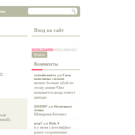
ощь
Вход на сайт
регистрация
забыл пароль?
Войти
Комменты
ёт
costenkoaniyta
для
Глаза
наполнены слезами
:
можно больше обой по
этому аниме?Оно
называется:когда плачут
цикады
QWE987
для
Натягивает
тетиву
:
Шикарная Китнисс
оле.
tall).
joop7
для
Halo 4
:
и у меня слетели(((все
ранее сохраненные