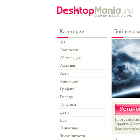
Категории
Бой в кос
3D
Авторские
Абстракция
Авиация
Авто
Анимация
Графика
Города
Девушки
Дети
Программа авт
Еда
Удалить Дескт
Животные
Пользовательско
Знаменитости