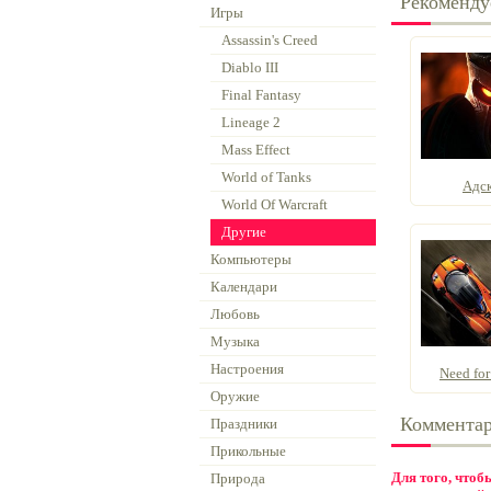
Рекоменду
Игры
Assassin's Creed
Diablo III
Final Fantasy
Lineage 2
Mass Effect
World of Tanks
Адск
World Of Warcraft
Другие
Компьютеры
Календари
Любовь
Музыка
Настроения
Need for
Оружие
Коммента
Праздники
Прикольные
Для того, что
Природа