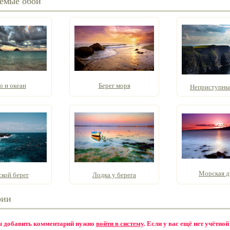
емые обои
о и океан
Берег моря
Неприступные
Морская 
кой берег
Лодка у берега
рии
бы добавить комментарий нужно
войти в систему
. Если у вас ещё нет учётной