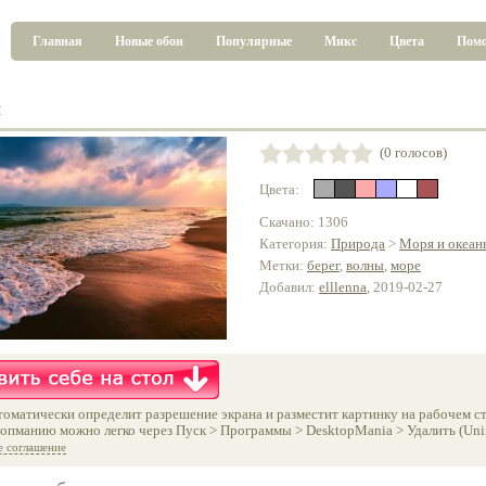
Главная
Новые обои
Популярные
Микс
Цвета
Пом
я
(0 голосов)
Цвета:
Скачано: 1306
Категория:
Природа
>
Моря и океан
Метки:
берег
,
волны
,
море
Добавил:
elllenna
, 2019-02-27
оматически определит разрешение экрана и разместит картинку на рабочем ст
опманию можно легко через Пуск > Программы > DesktopMania > Удалить (Unins
е соглашение