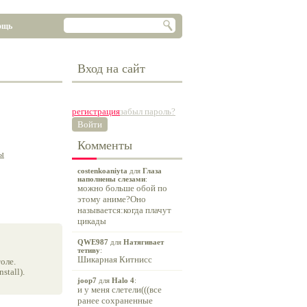
ощь
Вход на сайт
регистрация
забыл пароль?
Войти
Комменты
ы
costenkoaniyta
для
Глаза
наполнены слезами
:
можно больше обой по
этому аниме?Оно
называется:когда плачут
цикады
QWE987
для
Натягивает
тетиву
:
Шикарная Китнисс
оле.
tall).
joop7
для
Halo 4
:
и у меня слетели(((все
ранее сохраненные