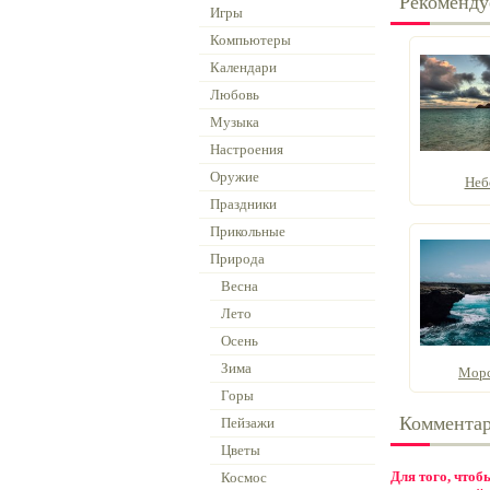
Рекоменду
Игры
Компьютеры
Календари
Любовь
Музыка
Настроения
Оружие
Неб
Праздники
Прикольные
Природа
Весна
Лето
Осень
Зима
Морс
Горы
Коммента
Пейзажи
Цветы
Для того, что
Космос