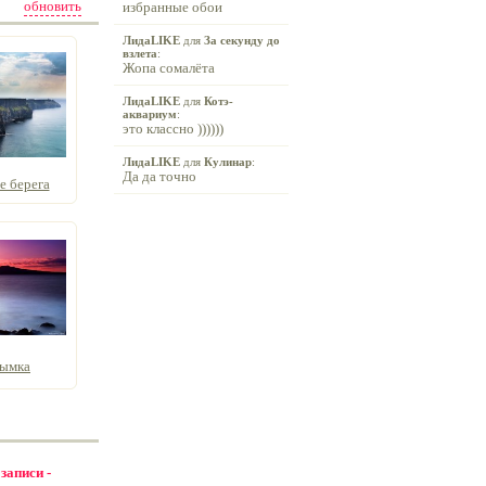
обновить
избранные обои
ЛидаLIKE
для
За секунду до
взлета
:
Жопа сомалёта
ЛидаLIKE
для
Котэ-
аквариум
:
это классно ))))))
ЛидаLIKE
для
Кулинар
:
Да да точно
 берега
дымка
 записи -