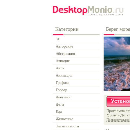
Категории
Берег мор
3D
Авторские
Абстракция
Авиация
Авто
Анимация
Графика
Города
Девушки
Дети
Программа авт
Еда
Удалить Дескт
Животные
Пользовательско
Знаменитости