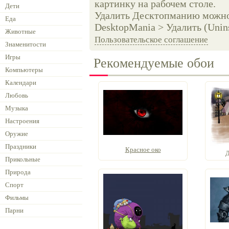
картинку на рабочем столе.
Дети
Удалить Десктопманию можно 
Еда
DesktopMania > Удалить (Unins
Животные
Пользовательское соглашение
Знаменитости
Игры
Рекомендуемые обои
Компьютеры
Календари
Любовь
Музыка
Настроения
Оружие
Праздники
Красное око
Д
Прикольные
Природа
Спорт
Фильмы
Парни