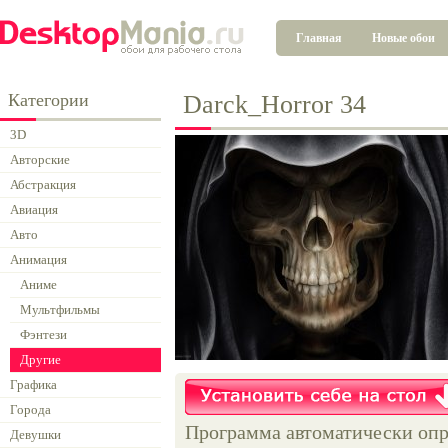
Главная
Новые обои
Категории
Darck_Horror 34
3D
Авторские
Абстракция
Авиация
Авто
Анимация
Аниме
Мультфильмы
Фэнтези
Другие
Графика
Города
Программа автоматически опр
Девушки