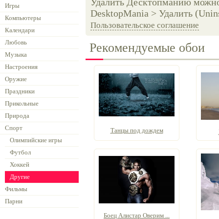
Удалить Десктопманию можно 
Игры
DesktopMania > Удалить (Unins
Компьютеры
Пользовательское соглашение
Календари
Любовь
Рекомендуемые обои
Музыка
Настроения
Оружие
Праздники
Прикольные
Природа
Спорт
Танцы под дождем
Олимпийские игры
Футбол
Хоккей
Другие
Фильмы
Парни
Боец Алистар Оверим ...