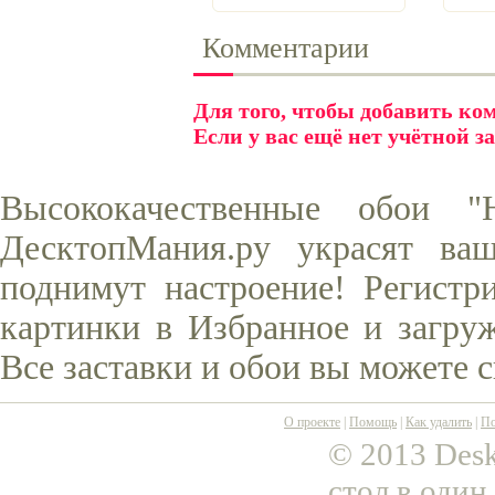
Комментарии
Для того, чтобы добавить к
Если у вас ещё нет учётной з
Высококачественные обои 
ДесктопМания.ру украсят ва
поднимут настроение! Регистр
картинки в Избранное и загруж
Все заставки и обои вы можете 
О проекте
|
Помощь
|
Как удалить
|
По
© 2013 Desk
стол в один