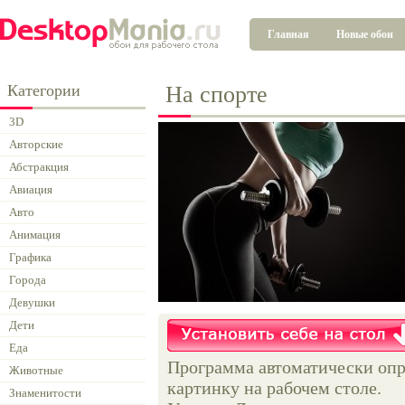
Главная
Новые обои
Категории
На спорте
3D
Авторские
Абстракция
Авиация
Авто
Анимация
Графика
Города
Девушки
Дети
Еда
Программа автоматически опр
Животные
картинку на рабочем столе.
Знаменитости