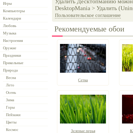
Удалить Десктопманию можно 
Игры
DesktopMania > Удалить (Unins
Компьютеры
Пользовательское соглашение
Календари
Любовь
Рекомендуемые обои
Музыка
Настроения
Оружие
Праздники
Прикольные
Природа
Весна
Сетка
Лето
Осень
Зима
Горы
Пейзажи
Цветы
Космос
Зеленые перья
К