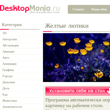
Главная
Новые обои
Категории
Желтые лютики
3D
Авторские
Абстракция
Авиация
Авто
Анимация
Графика
Города
Девушки
Дети
Еда
Программа автоматически опр
Животные
картинку на рабочем столе.
Знаменитости