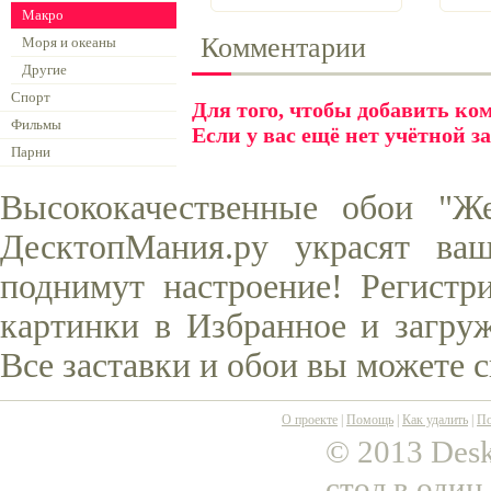
Макро
Комментарии
Моря и океаны
Другие
Спорт
Для того, чтобы добавить к
Фильмы
Если у вас ещё нет учётной з
Парни
Высококачественные обои "Ж
ДесктопМания.ру украсят ва
поднимут настроение! Регистр
картинки в Избранное и загруж
Все заставки и обои вы можете 
О проекте
|
Помощь
|
Как удалить
|
По
© 2013 Desk
стол в один